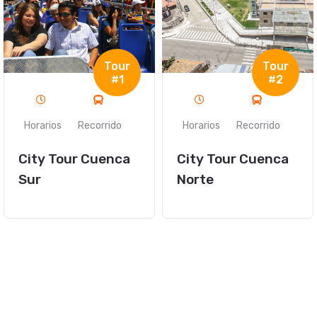
Tour
Tour
#2
#6
Horarios
Recorrido
Horarios
Recorrido
City Tour Cuenca
Tour Ingapirca +
Norte
Gualaceo &
Chordeleg
(Express)